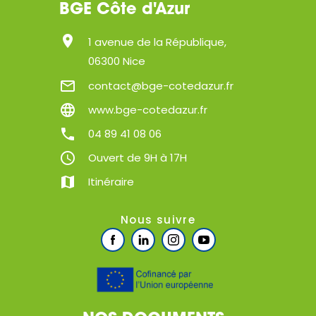
BGE Côte d'Azur
location_on
1 avenue de la République,
06300 Nice
mail_outline
contact@bge-cotedazur.fr
language
www.bge-cotedazur.fr
phone
04 89 41 08 06
query_builder
Ouvert de 9H à 17H
map
Itinéraire
Nous suivre