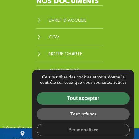
NOS DOCUMENTS
LIVRET D'ACCUEIL
CGV
NOTRE CHARTE
ACCESSIBILITÉ
Ce site utilise des cookies et vous donne le
contrôle sur ceux que vous souhaitez activer
CERTIFICATION QUALIOPI
Tout accepter
Tout refuser
Informations complémentaires
Mentions légales
Personnaliser
place
mail
call
Politique de confidentialité
Nos partenaires